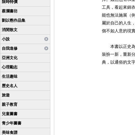
限時特價
工具，看起來錦
蔡瀾書坊
能也無法施展（
劉以鬯作品集
屬於自己的人生
消閒散文
個不如人意的現
小說
本書以正史為基
自我進修
裝扮一新，重新
亞洲文化
典，以通俗的文
心理勵志
生活趣味
歷史名人
旅遊
親子教育
兒童圖書
青少年圖書
美味食譜