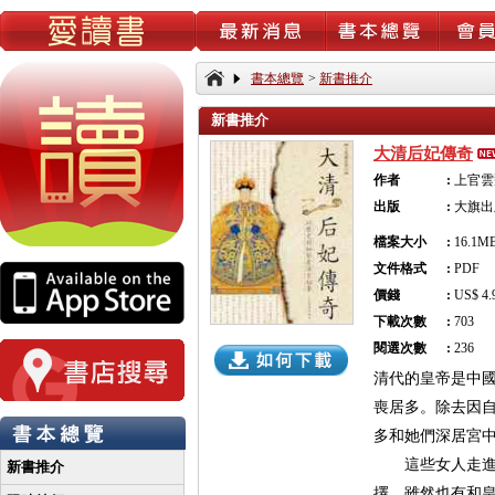
書本總覽
>
新書推介
新書推介
大清后妃傳奇
作者
:
上官雲
出版
:
大旗出
檔案大小
:
16.1M
文件格式
:
PDF
價錢
:
US$ 4.
下載次數
:
703
閱選次數
:
236
清代的皇帝是中
喪居多。除去因
多和她們深居宮
這些女人走進了
新書推介
擇。雖然也有和