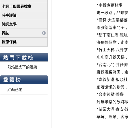
*南投惠蓀林場
七月十四靈異檔案
走一段路，品嚐
時事評論
*雪見‧大安溪部
詩詞文學
泰雅部落串門子
雜誌
*墾丁南仁湖‧龍
醫療保健
海角轉個彎，走
*竹山天梯‧八卦
步步高升踩天梯
*台南北門‧井仔腳
烈焰星光下的溫柔
腳踩溫暖鹽田，
*嘉義新港‧板頭
踏著慵懶的步伐
紅顏已老
*台南後壁‧菁寮
到無米樂的故鄉
*苗栗大湖‧泰安‧
草莓、溫泉、客