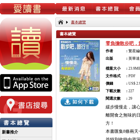
書本總覽
書本總覽
零負擔散步吧，
作者
:
繁星編
出版
:
英華達
檔案大小
:
23.9M
文件格式
:
PDF
價錢
:
US$ 2.
下載次數
:
227
閱選次數
:
29
緩步慢慢走，讓
離開食之無味的
方！
本書匯集8條兩天
新書推介
並特別收錄由資