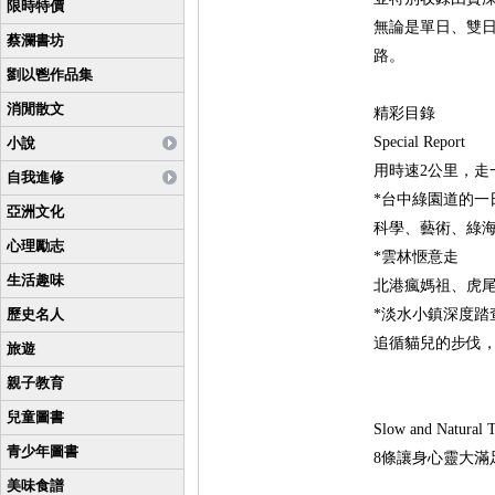
限時特價
無論是單日、雙
蔡瀾書坊
路。
劉以鬯作品集
消閒散文
精彩目錄
Special Report
小說
用時速2公里，走
自我進修
*台中綠園道的一
亞洲文化
科學、藝術、綠
心理勵志
*雲林愜意走
生活趣味
北港瘋媽祖、虎
歷史名人
*淡水小鎮深度踏
追循貓兒的步伐
旅遊
親子教育
兒童圖書
Slow and Natural T
青少年圖書
8條讓身心靈大滿
美味食譜