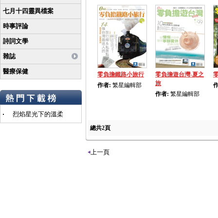
七月十四靈異檔案
時事評論
詩詞文學
雜誌
醫療保健
零負擔鐵路小旅行
零負擔遊台灣-夏之
旅
作者:
繁星編輯部
作
作者:
繁星編輯部
烈焰星光下的溫柔
總共2頁
上一頁