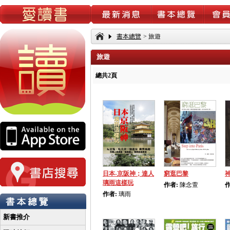
書本總覽
>
旅遊
旅遊
總共2頁
日本-京阪神；達人
窮逛巴黎
璃雨這樣玩
作者:
陳念萱
作
作者:
璃雨
新書推介