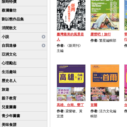
限時特價
蔡瀾書坊
劉以鬯作品集
消閒散文
臺灣最美的風景是
露營吧！旅行
小說
人
作者:
繁星編輯部
自我進修
作者:
《新周刊》
作
主編
亞洲文化
心理勵志
生活趣味
歷史名人
旅遊
親子教育
高雄、台南、墾丁
首爾
兒童圖書
作者:
梁樂敏、黃
作者:
活力文化編
作
青少年圖書
宜澧
輯部
美味食譜