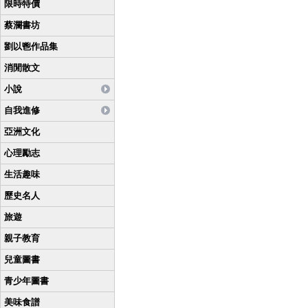
限時特價
蔡瀾書坊
劉以鬯作品集
消閒散文
小說
自我進修
亞洲文化
心理勵志
生活趣味
歷史名人
旅遊
親子教育
兒童圖書
青少年圖書
美味食譜