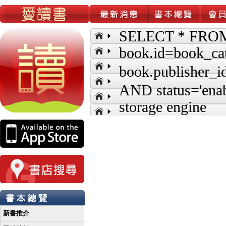
SELECT * FROM
book.id=book_ca
book.publisher_
AND status='enab
storage engine
新書推介