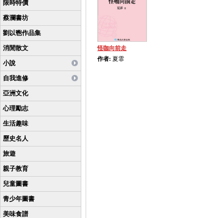
限時特價
蔡瀾書坊
劉以鬯作品集
消閒散文
怪咖向前走
作者:
夏霏
小說
自我進修
亞洲文化
心理勵志
生活趣味
歷史名人
旅遊
親子教育
兒童圖書
青少年圖書
美味食譜