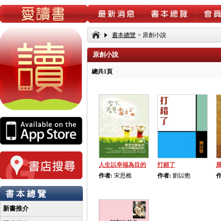
書本總覽
>
原創小說
原創小說
總共1頁
人生以幸福為目的
打錯了
作者:
宋思樵
作者:
劉以鬯
作
新書推介